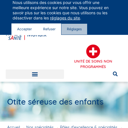
Nous utilisons des cookies pour vous offrir une
Groupe Vivalto Santé
meilleure expérience sur notre site. Vous pouvez en
Entre nous, la vie
savoir plus sur les cookies que nous utilisons ou les
désactiver dans les
réglages du site
.
Accepter
Refuser
Réglages
UNITÉ DE SOINS NON
PROGRAMMÉS
Otite séreuse des enfants
Accueil
→
Nos spécialités
→
Pôles d’excellence & spécialités
→