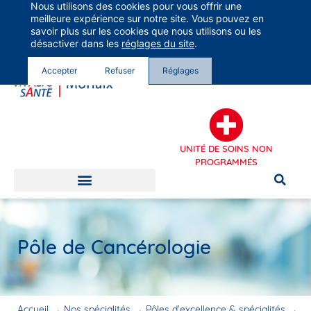
Nous utilisons des cookies pour vous offrir une
Groupe Vivalto Santé
meilleure expérience sur notre site. Vous pouvez en
Entre nous, la vie
savoir plus sur les cookies que nous utilisons ou les
désactiver dans les
réglages du site
.
Accepter
Refuser
Réglages
UNITÉ DE SOINS NON
PROGRAMMÉS
Pôle de Cancérologie
Accueil
→
Nos spécialités
→
Pôles d’excellence & spécialités
→