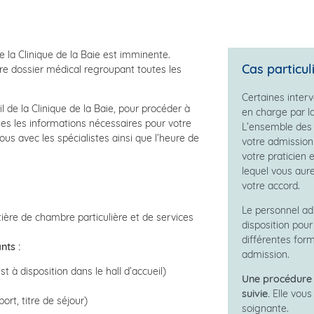
e la Clinique de la Baie est imminente.
Cas particul
re dossier médical regroupant toutes les
Certaines inter
l de la Clinique de la Baie, pour procéder à
en charge par la
tes les informations nécessaires pour votre
L’ensemble des 
ous avec les spécialistes ainsi que l’heure de
votre admission 
votre praticien e
lequel vous au
votre accord.
Le personnel adm
ière de chambre particulière et de services
disposition pour
différentes form
nts :
admission.
t à disposition dans le hall d’accueil)
Une procédure 
suivie.
Elle vous
port, titre de séjour)
soignante.