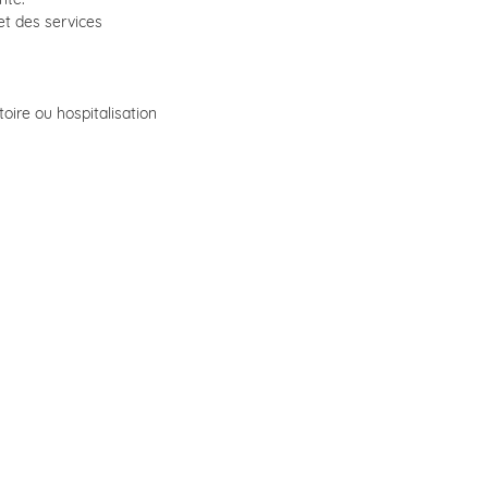
et des services
oire ou hospitalisation
igne ?
cation digitale qui
u'à votre suivi
dministratives et
sécurisé.
L'espace
ise en charge de
ir la réaliser dès
cédez à l'
Espace