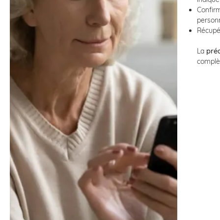
Confirm
personn
Récupér
La
pré
complè
D
m
v
q