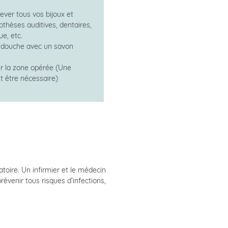
ever tous vos bijoux et
othèses auditives, dentaires,
ue, etc.
 douche avec un savon
r la zone opérée (Une
ut être nécessaire)
oire. Un infirmier et le médecin
révenir tous risques d’infections,