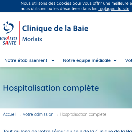
Nous utilisons des cookies pour vous offrir une meilleure 
Groupe Vivalto Santé
Entre nous, la vie
nous utilisons ou les désactiver dans les
réglages du site
.
Notre établissement
Notre équipe médicale
Vot
Hospitalisation complète
Accueil
→
Votre admission
→
Hospitalisation complète
Tout au long de votre séjour au sein de la Clinique de la B