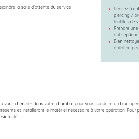
oindre la salle d’attente du service
Pensez à enl
piercing / pr
lentilles de v
Prendre une
antiseptique
Bien nettoye
épilation pe
ra vous chercher dans votre chambre pour vous conduire au bloc opérat
résents et installeront le matériel nécessaire à votre opération. Pour p
ésinfecté.