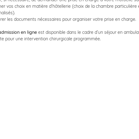
er vos choix en matière d’hôtellerie (choix de la chambre particulière 
alisés).
er les documents nécessaires pour organiser votre prise en charge.
admission en ligne
est disponible dans le cadre d’un séjour en ambulat
te pour une i
ntervention chirurgicale programmée
.
Comment réaliser ma préadmission en l
isponible sur Smartphone, tablette et le web,
Vivalto Santé
est l'appli
vous accompagne à chaque étape, de votre première consultation jusq
médical à domicile.
Découvrez votre
Espace patient
, un lien rassurant avec nos équipes a
édicales pour des démarches simplifiées et un suivi personnalisé et 
patient Vivalto Santé facilite votre parcours de soins.
La
préadmission
est une étape obligatoire pour garantir la bonne pr
otre séjour par la Sécurité sociale et votre mutuelle. Merci de bien voulo
ue possible en téléchargeant l'
application mobile
Vivalto Santé ou ac
patient
Vivalto Santé :