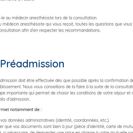
le au médecin anesthésiste lors de la consultation.
au médecin anesthésiste qui vous reçoit, toutes les questions que vous 
onsultation afin d’en respecter les recommandations.
 Préadmission
dmission doit être effectuée dès que possible après la confirmation d
ablissement. Nous vous conseillons de la faire à la suite de la consultat
pe importante qui permet de choisir les conditions de votre séjour et qu
tés d’admission.
ermet notamment de :
 vos données administratives (identité, coordonnées, etc.).
er que vos documents sont bien à jour (pièce d’identité, carte de mutue
r, si nécessaire, de demander une prise en charge à votre mutuelle sa