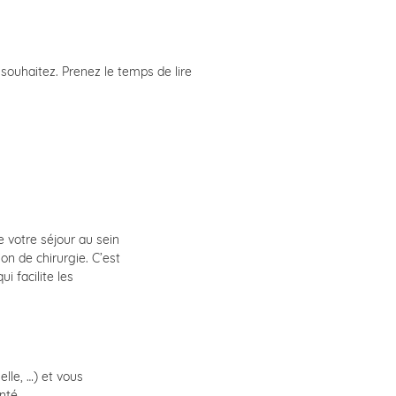
souhaitez. Prenez le temps de lire
e votre séjour au sein
ion de chirurgie. C’est
i facilite les
lle, …) et vous
nté.