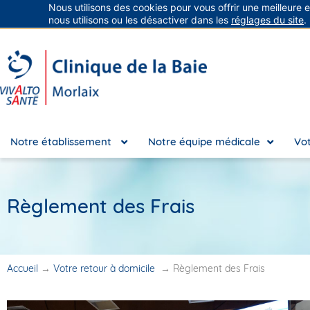
Nous utilisons des cookies pour vous offrir une meilleure 
Groupe Vivalto Santé
Entre nous, la vie
nous utilisons ou les désactiver dans les
réglages du site
.
Notre établissement
Notre équipe médicale
Vot
Règlement des Frais
Accueil
→
Votre retour à domicile
→
Règlement des Frais