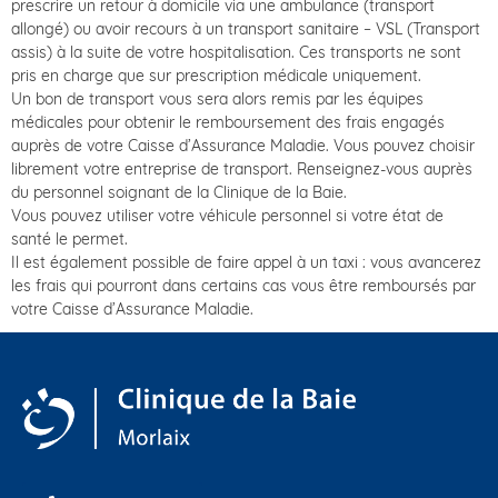
prescrire un retour à domicile via une ambulance (transport
allongé) ou avoir recours à un transport sanitaire – VSL (Transport
assis) à la suite de votre hospitalisation. Ces transports ne sont
pris en charge que sur prescription médicale uniquement.
Un bon de transport vous sera alors remis par les équipes
médicales pour obtenir le remboursement des frais engagés
auprès de votre Caisse d’Assurance Maladie. Vous pouvez choisir
librement votre entreprise de transport. Renseignez-vous auprès
du personnel soignant de la Clinique de la Baie.
Vous pouvez utiliser votre véhicule personnel si votre état de
santé le permet.
Il est également possible de faire appel à un taxi : vous avancerez
les frais qui pourront dans certains cas vous être remboursés par
votre Caisse d’Assurance Maladie.