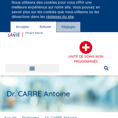
Nous utilisons des cookies pour vous offrir une
Groupe Vivalto Santé
meilleure expérience sur notre site. Vous pouvez en
Entre nous, la vie
savoir plus sur les cookies que nous utilisons ou les
désactiver dans les
réglages du site
.
Accepter
Refuser
Réglages
UNITÉ DE SOINS NON
PROGRAMMÉS
Dr. CARRE Antoine
Accueil
→
Praticiens
→
Dr. CARRE Antoine