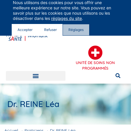
Nous utilisons des cookies pour vous offrir une
Groupe Vivalto Santé
meilleure expérience sur notre site. Vous pouvez en
Entre nous, la vie
savoir plus sur les cookies que nous utilisons ou les
désactiver dans les
réglages du site
.
Accepter
Refuser
Réglages
UNITÉ DE SOINS NON
PROGRAMMÉS
Dr. REINE Léa
Accueil
→
Praticiens
→
Dr. REINE Léa