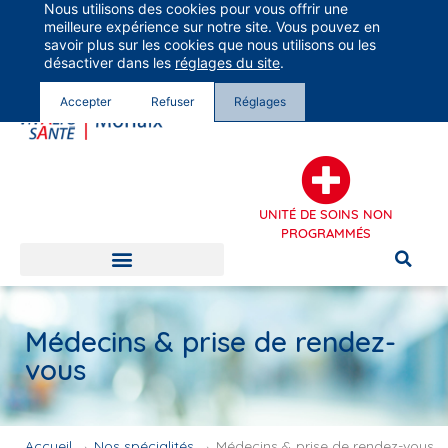
Nous utilisons des cookies pour vous offrir une
Groupe Vivalto Santé
meilleure expérience sur notre site. Vous pouvez en
Entre nous, la vie
savoir plus sur les cookies que nous utilisons ou les
désactiver dans les
réglages du site
.
Accepter
Refuser
Réglages
UNITÉ DE SOINS NON
PROGRAMMÉS
Médecins & prise de rendez-
vous
Accueil
→
Nos spécialités
→
Médecins & prise de rendez-vous