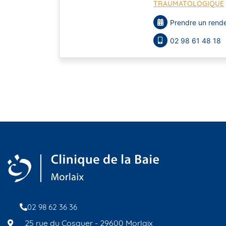
TRAUMATOLOGIQUE
Prendre un rende
02 98 61 48 18
02 98 62 36 36
25 rue du Cosquer - 29600 Morlaix