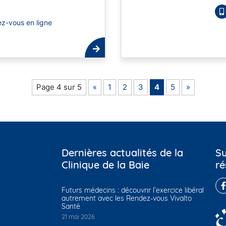
z-vous en ligne
Page 4 sur 5
«
1
2
3
4
5
»
Dernières actualités de la
Su
Clinique de la Baie
ré
Futurs médecins : découvrir l’exercice libéral
autrement avec les Rendez-vous Vivalto
Santé
21 mai 2026