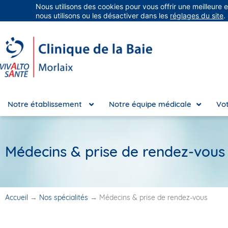
Nous utilisons des cookies pour vous offrir une meilleure 
Groupe Vivalto Santé
Entre nous, la vie
nous utilisons ou les désactiver dans les
réglages du site
.
Notre établissement
Notre équipe médicale
Vot
Médecins & prise de rendez-vous
Accueil
→
Nos spécialités
→
Médecins & prise de rendez-vous