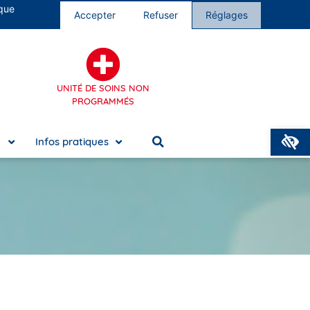
 que
s cliniques
Nous rejoindre
Accepter
Refuser
Réglages
UNITÉ DE SOINS NON
PROGRAMMÉS
O
e
Infos pratiques