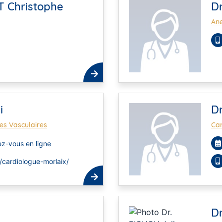
 Christophe
Dr
Ane
i
Dr
es Vasculaires
Car
z-vous en ligne
/cardiologue-morlaix/
Dr