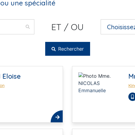
ou une spécialité
ET / OU
Rechercher
 Eloise
M
ion
Kin