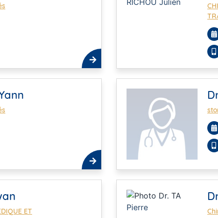
és
CH
TR
 Yann
D
és
sto
wan
Dr
DIQUE ET
Chi